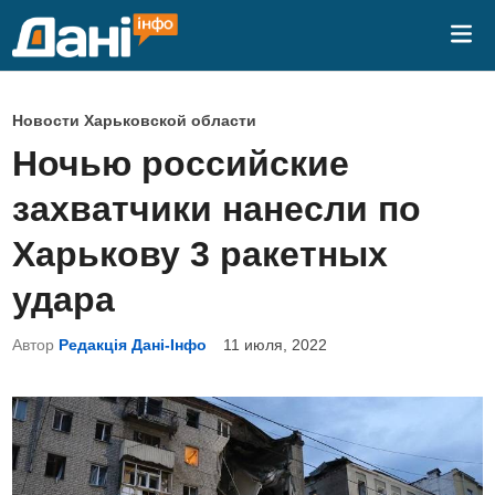
Перейти
Гла
к
ме
содержимому
О
Новости Харьковской области
п
Ночью российские
у
захватчики нанесли по
б
л
Харькову 3 ракетных
и
удара
к
о
Автор
Редакція Дані-Інфо
11 июля, 2022
в
а
н
о
в