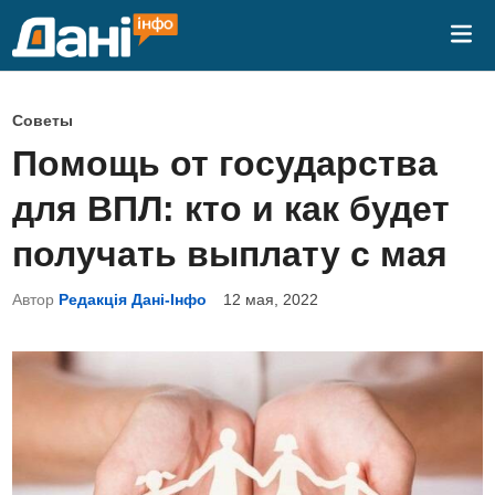
Перейти
Гла
к
ме
содержимому
О
Советы
п
Помощь от государства
у
для ВПЛ: кто и как будет
б
л
получать выплату с мая
и
Автор
Редакція Дані-Інфо
12 мая, 2022
к
о
в
а
н
о
в