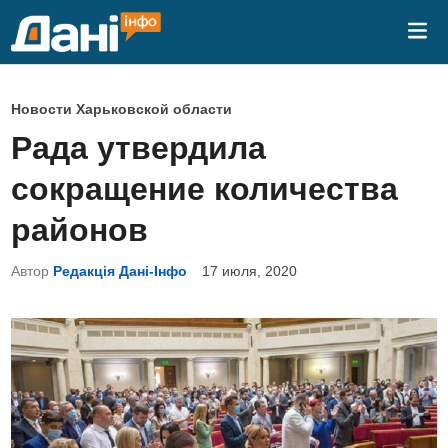
Перейти
Гла
к
ме
содержимому
О
Новости Харьковской области
п
Рада утвердила
у
сокращение количества
б
л
районов
и
Автор
Редакція Дані-Інфо
17 июля, 2020
к
о
в
а
н
о
в