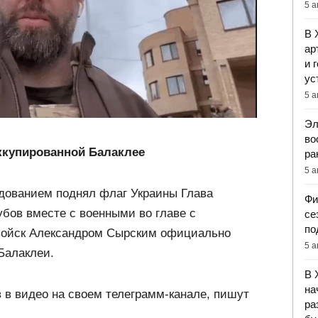
5 а
В 
ар
и 
ус
5 а
Эл
во
ккупированной Балаклее
ра
5 а
дованием поднял флаг Украины
Глава
Фи
бов вместе с военными во главе с
се
по
войск Александром Сырским официально
5 а
Балаклеи.
В 
на
 в видео на своем телеграмм-канале, пишут
ра