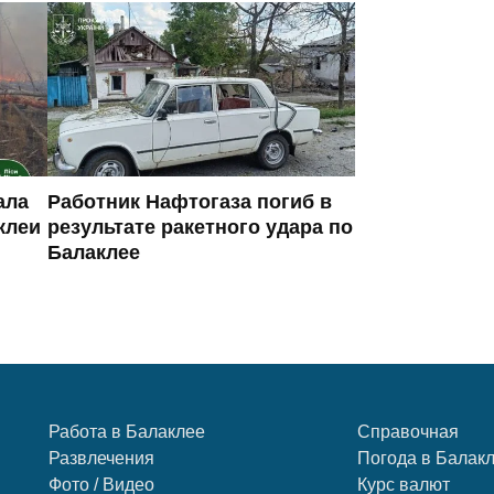
ала
Работник Нафтогаза погиб в
клеи
результате ракетного удара по
Балаклее
Работа в Балаклее
Справочная
Развлечения
Погода в Балак
Фото / Видео
Курс валют