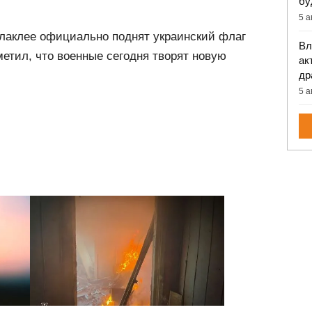
бу
5 а
алаклее официально поднят украинский флаг
Вл
метил, что военные сегодня творят новую
ак
др
5 а