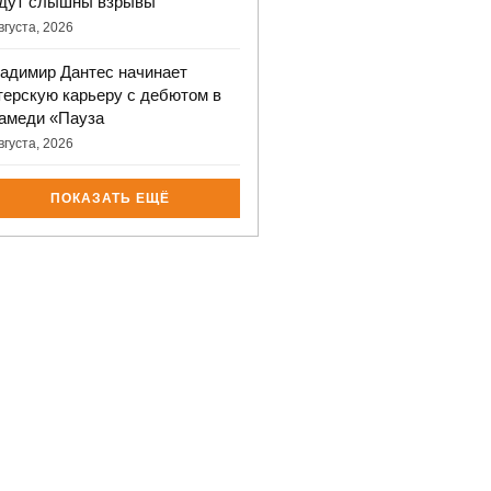
дут слышны взрывы
вгуста, 2026
адимир Дантес начинает
терскую карьеру с дебютом в
амеди «Пауза
вгуста, 2026
ПОКАЗАТЬ ЕЩЁ