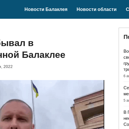
Новости Балаклея
Новости области
С
П
бывал в
Во
нной Балаклее
св
гр
я, 2022
тр
6 а
Се
ме
5 а
В 
не
Со