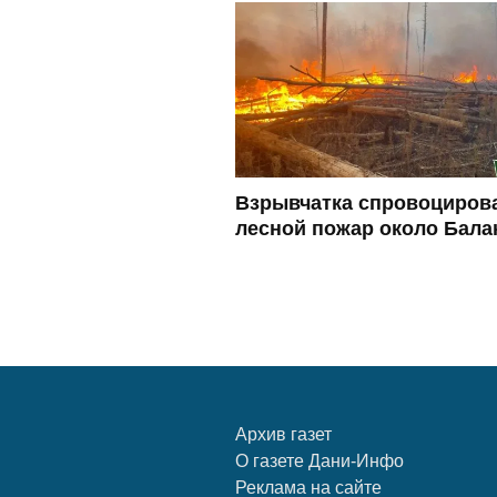
Взрывчатка спровоциров
лесной пожар около Бала
Архив газет
О газете Дани-Инфо
Реклама на сайте