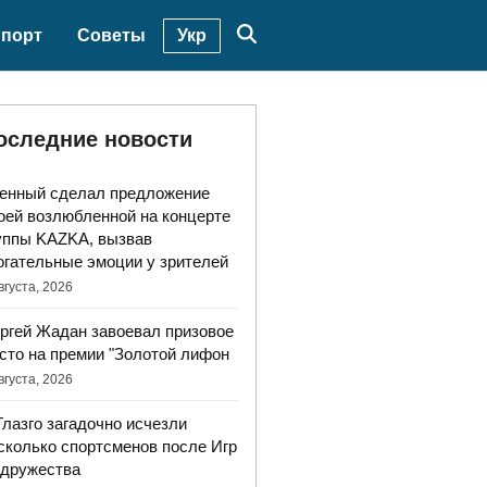
Укр
порт
Советы
оследние новости
енный сделал предложение
оей возлюбленной на концерте
уппы KAZKA, вызвав
огательные эмоции у зрителей
вгуста, 2026
ргей Жадан завоевал призовое
сто на премии "Золотой лифон
вгуста, 2026
Глазго загадочно исчезли
сколько спортсменов после Игр
дружества