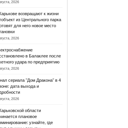
вгуста, 2026
Харькове возвращают к жизни
тобъект из Центрального парка
готовят для него новое место
тановки
вгуста, 2026
ектроснабжение
сстановлено в Балаклее после
кетного удара по предприятию
вгуста, 2026
нал сериала "Дом Дракона" в 4
зоне: дата выхода и
дробности
вгуста, 2026
Харьковской области
чинается плановое
зминирование: узнайте, где