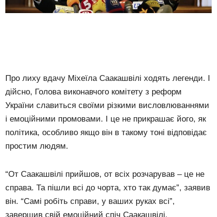
Про лиху вдачу Міхеїла Саакашвілі ходять легенди. І
дійсно, Голова виконавчого комітету з реформ
України славиться своїми різкими висловлюваннями
і емоційними промовами. І це не прикрашає його, як
політика, особливо якщо він в такому тоні відповідає
простим людям.
“От Саакашвілі прийшов, от всіх розчарував – це не
справа. Та пішли всі до чорта, хто так думає”, заявив
він. “Самі робіть справи, у ваших руках всі”,
завершив свій емоційний спіч Саакашвілі.