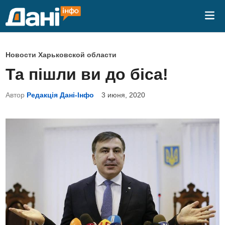
Перейти
Гла
к
ме
содержимому
О
Новости Харьковской области
п
Та пішли ви до біса!
у
б
Автор
Редакція Дані-Інфо
3 июня, 2020
л
и
к
о
в
а
н
о
в