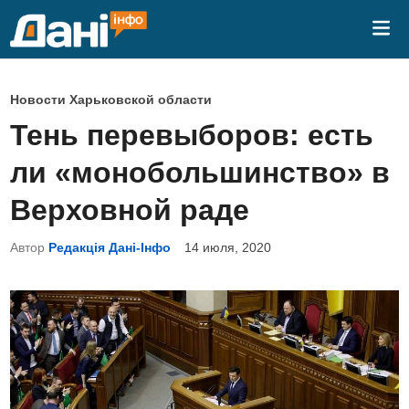
Перейти
Гла
к
ме
содержимому
О
Новости Харьковской области
п
Тень перевыборов: есть
у
ли «монобольшинство» в
б
л
Верховной раде
и
Автор
Редакція Дані-Інфо
14 июля, 2020
к
о
в
а
н
о
в