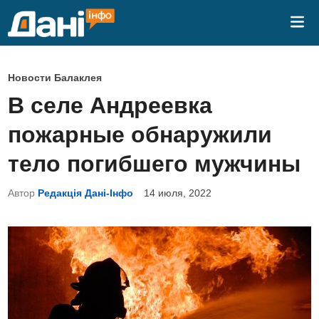
Перейти
Гла
к
ме
содержимому
О
Новости Балаклея
п
В селе Андреевка
у
пожарные обнаружили
б
л
тело погибшего мужчины
и
Автор
Редакція Дані-Інфо
14 июля, 2022
к
о
в
а
н
о
в