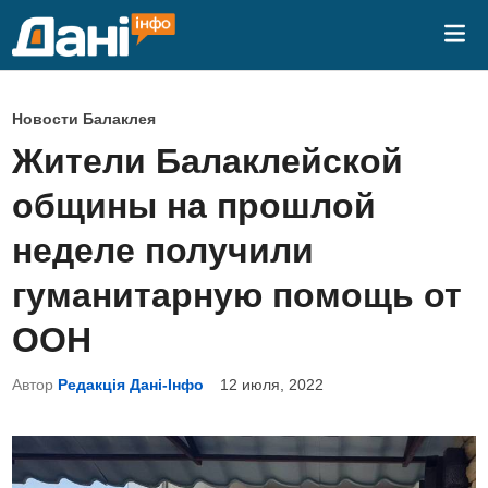
Перейти
Гла
к
ме
содержимому
О
Новости Балаклея
п
Жители Балаклейской
у
общины на прошлой
б
л
неделе получили
и
гуманитарную помощь от
к
о
ООН
в
Автор
Редакція Дані-Інфо
12 июля, 2022
а
н
о
в