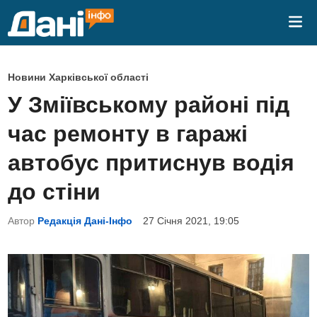
Skip
Mai
to
Me
content
P
Новини Харківської області
o
У Зміївському районі під
s
час ремонту в гаражі
t
e
автобус притиснув водія
d
до стіни
i
n
Автор
Редакція Дані-Інфо
27 Січня 2021, 19:05