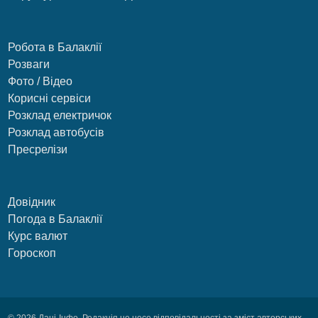
Робота в Балаклії
Розваги
Фото / Відео
Корисні сервіси
Розклад електричок
Розклад автобусів
Пресрелізи
Довідник
Погода в Балаклії
Курс валют
Гороскоп
© 2026 Дані-Інфо. Редакція не несе відповідальності за зміст авторських