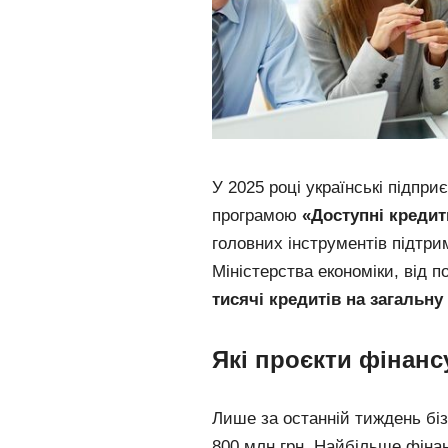
У 2025 році українські підпр
програмою
«Доступні кредит
головних інструментів підтри
Міністерства економіки, від 
тисячі кредитів на загальну
Які проєкти фінанс
Лише за останній тиждень бі
800 млн грн. Найбільше фіна