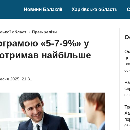
Новини Балаклії
Харківська область
С
/
ської області
Прес-релізи
О
ограмою «5-7-9%» у
Ок
о отримав найбільше
це
ва
06 
есня 2025, 21:31
Ра
сп
06 
Тр
Ха
по
06 