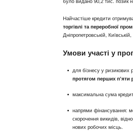
було видано 90,2 тис. позик н
Найчастіше кредити отримув
торгівлі та переробної про
Дніпропетровській, Київській,
Умови участі у про
для бізнесу у ризикових 
протягом перших п’яти 
максимальна сума креди
напрями фінансування: м
скорочення викидів, відн
нових робочих місць.