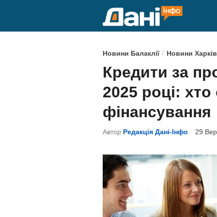
Skip
to
content
P
/
Новини Балаклії
Новини Харків
o
Кредити за пр
s
2025 році: хт
t
e
фінансування
d
Автор
Редакція Дані-Інфо
29 Вер
i
n