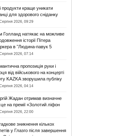
і продукти краще уникати
анці для здорового сніданку
Серпня 2026, 09:29
м Голланд натякає на можливе
одовження історії Пітера
ркера в "Людина-павук 5
Серпня 2026, 07:14
мантична пропозиція руки і
рця від військового на концерті
рту KAZKA зворушила публіку
Серпня 2026, 04:14
ргій Жадан отримав визначне
сце на премії «Золотий ліфон
Серпня 2026, 22:00
гадкове зникнення кількох
летів у Глазго після завершення