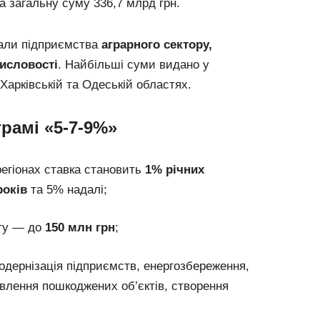
а загальну суму 336,7 млрд грн.
али підприємства
аграрного сектору,
мисловості
. Найбільші суми видано у
 Харківській та Одеській областях.
грамі «5-7-9%»
регіонах ставка становить
1% річних
років
та 5% надалі;
ту — до
150 млн грн
;
одернізація підприємств, енергозбереження,
овлення пошкоджених об’єктів, створення