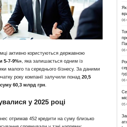
Як
вр
06 
То
пр
Па
06 
иємці активно користуються державною
и 5-7-9%»
, яка залишається одним із
Ро
се
мки малого та середнього бізнесу. За даними
гу
початку року компанії залучили понад
20,5
06 
 суму 60,3 млрд грн
.
Се
мі
увалися у 2025 році
05 
За
знес отримав 452 кредити на суму близько
ат
нсування спрямували у такі напрями: