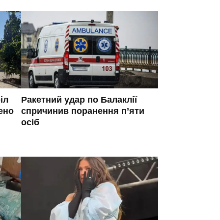
іл
Ракетний удар по Балаклії
ено
спричинив поранення п’яти
осіб