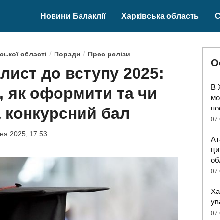
Новини Балаклії
Харківська область
С
/
/
ської області
Поради
Прес-релізи
О
лист до вступу 2025:
В 
, як оформити та чи
мо
по
а конкурсний бал
07 
ня 2025, 17:53
Ат
ци
об
07 
Ха
ув
07 