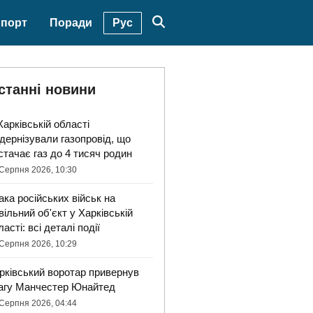
Рус
порт
Поради
станні новини
Харківській області
дернізували газопровід, що
стачає газ до 4 тисяч родин
Серпня 2026, 10:30
ака російських військ на
вільний об'єкт у Харківській
ласті: всі деталі події
Серпня 2026, 10:29
рківський воротар привернув
агу Манчестер Юнайтед
Серпня 2026, 04:44