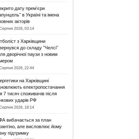
зкрито дату прем'єри
апунцель" в Україні та імена
ловних акторів
Серпня 2026, 03:14
тболіст з Харківщини
вернувся до складу "Челсі"
сля дворічної паузи з новим
мером
Серпня 2026, 22:44
ергетики на Харківщині
дновлюють електропостачання
я 7 тисяч споживачів після
нкових ударів РФ
Серпня 2026, 18:14
ФА вибачається за план
фантіно, але висловлює йому
вну підтримку