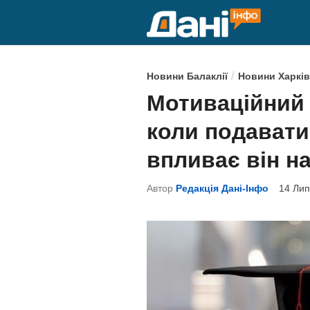
Skip
to
content
P
/
Новини Балаклії
Новини Харків
o
Мотиваційний 
s
коли подавати
t
e
впливає він н
d
Автор
Редакція Дані-Інфо
14 Лип
i
n