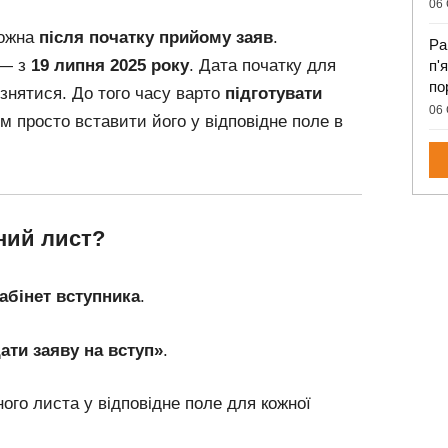
06 
можна
після початку прийому заяв
.
Ра
 — з
19 липня 2025 року
. Дата початку для
п'
по
ізнятися. До того часу варто
підготувати
06 
м просто вставити його у відповідне поле в
ний лист?
абінет вступника
.
ати заяву на вступ»
.
ого листа у відповідне поле для кожної