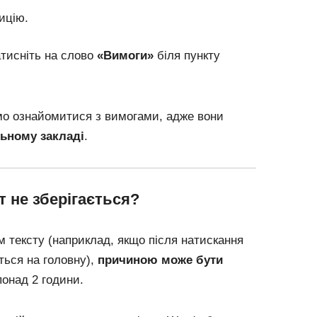
ицію.
атисніть на слово
«Вимоги»
біля пункту
о ознайомитися з вимогами, адже вони
льному закладі
.
 не зберігається?
м тексту (наприклад, якщо після натискання
ться на головну),
причиною може бути
онад 2 години.