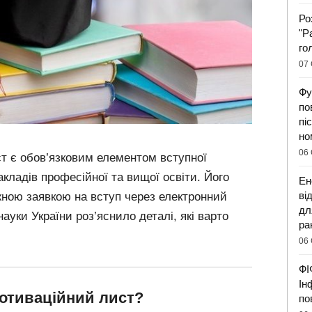
Ро
"Р
го
07 
Фу
по
пі
но
06 
ст є обов’язковим елементом вступної
закладів професійної та вищої освіти. Його
Ен
ві
жною заявкою на вступ через електронний
дл
 науки України роз’яснило деталі, які варто
ра
06 
ФІ
Ін
отиваційний лист?
по