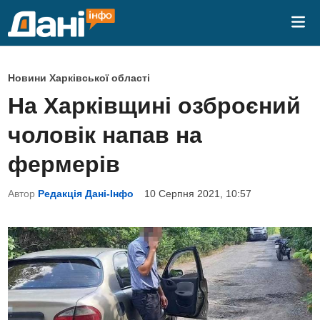
Skip
Mai
to
Me
content
P
Новини Харківської області
o
На Харківщині озброєний
s
чоловік напав на
t
e
фермерів
d
Автор
Редакція Дані-Інфо
10 Серпня 2021, 10:57
i
n