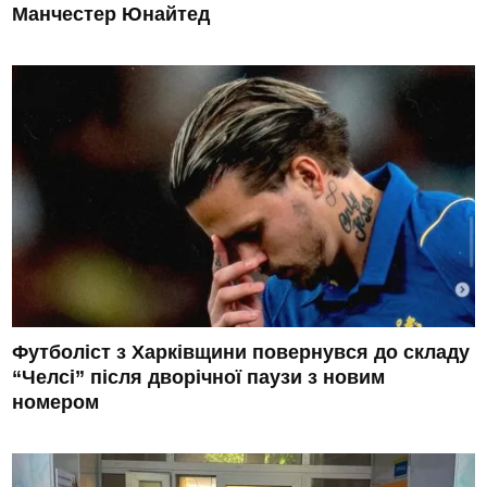
Манчестер Юнайтед
Футболіст з Харківщини повернувся до складу
“Челсі” після дворічної паузи з новим
номером