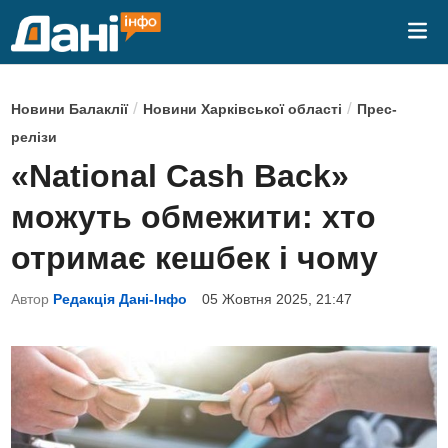
Skip
Mai
to
Me
content
P
/
/
Новини Балаклії
Новини Харківської області
Прес-
o
релізи
s
«National Cash Back»
t
можуть обмежити: хто
e
d
отримає кешбек і чому
i
Автор
Редакція Дані-Інфо
05 Жовтня 2025, 21:47
n