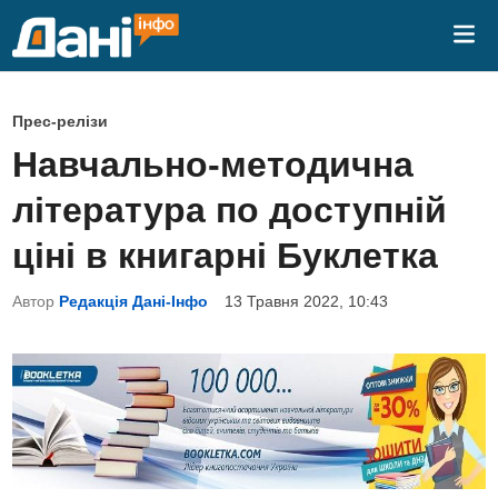
Skip
Mai
to
Me
content
P
Прес-релізи
o
Навчально-методична
s
література по доступній
t
e
ціні в книгарні Буклетка
d
Автор
Редакція Дані-Інфо
13 Травня 2022, 10:43
i
n