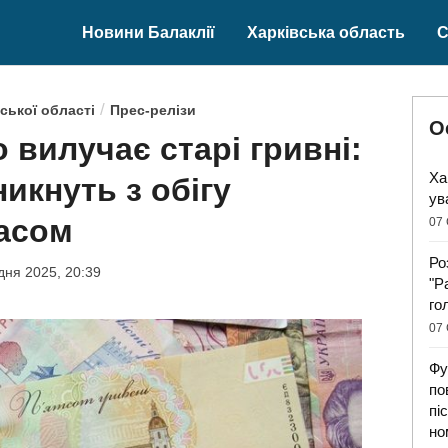
Новини Балаклії
Харківська область
С
/
ської області
Прес-релізи
О
 вилучає старі гривні:
Ха
никнуть з обігу
ув
асом
07 
Ро
дня 2025, 20:39
"Р
го
07 
Фу
по
пі
но