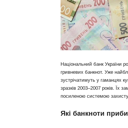
Національний банк України ро
гривневих банкнот. Уже найб
зустрічатимуть у гаманцях 
зразків 2003–2007 років. Їх з
посиленою системою захисту
Які банкноти приби