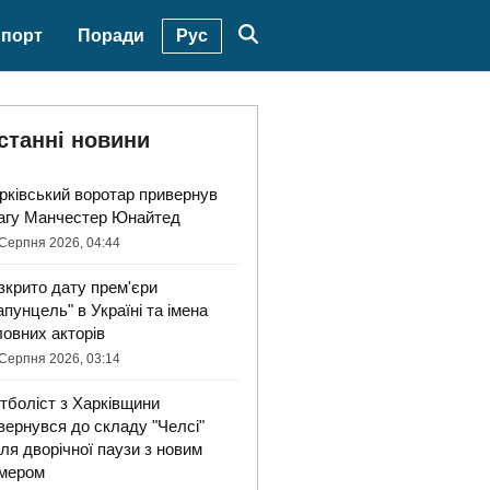
Рус
порт
Поради
станні новини
рківський воротар привернув
агу Манчестер Юнайтед
Серпня 2026, 04:44
зкрито дату прем'єри
апунцель" в Україні та імена
ловних акторів
Серпня 2026, 03:14
тболіст з Харківщини
вернувся до складу "Челсі"
сля дворічної паузи з новим
мером