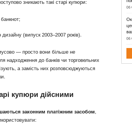
по
поступово зникають такі старі купюри:
06 
 банкнот;
Ок
це
ва
 дизайну (випуск 2003–2007 років).
06 
имусово — просто вони більше не
сля надходження до банків чи торговельних
лізують, а замість них розповсюджуються
ки.
арі купюри дійсними
шаються законним платіжним засобом
,
икористовувати: