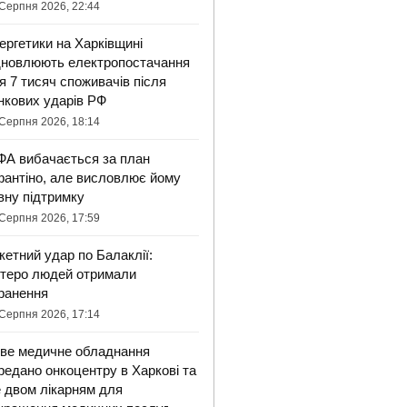
Серпня 2026, 22:44
ергетики на Харківщині
дновлюють електропостачання
я 7 тисяч споживачів після
нкових ударів РФ
Серпня 2026, 18:14
ФА вибачається за план
фантіно, але висловлює йому
вну підтримку
Серпня 2026, 17:59
кетний удар по Балаклії:
ятеро людей отримали
ранення
Серпня 2026, 17:14
ве медичне обладнання
редано онкоцентру в Харкові та
 двом лікарням для