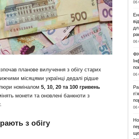
06 
Ен
ві
дл
ра
06 
ФІ
Ін
по
зпочав планове вилучення з обігу старих
06 
лижчими місяцями українці дедалі рідше
купюри номіналом
5, 10, 20 та 100 гривень
Ра
п'
амінять монети та оновлені банкноти з
по
.
06 
Но
рають з обігу
пе
ще