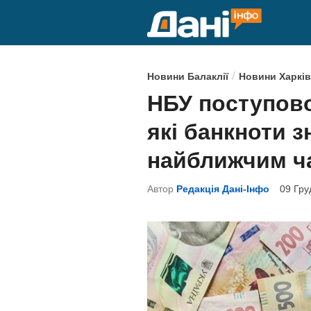
Skip
to
content
P
/
Новини Балаклії
Новини Харків
o
НБУ поступово
s
які банкноти з
t
e
найближчим ч
d
Автор
Редакція Дані-Інфо
09 Гру
i
n