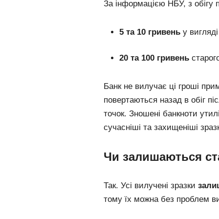
За інформацією НБУ, з обігу 
5 та 10 гривень
у вигляді
20 та 100 гривень
старого
Банк не вилучає ці гроші пр
повертаються назад в обіг пі
точок. Зношені банкноти ути
сучасніші та захищеніші зраз
Чи залишаються ст
Так. Усі вилучені зразки
зали
тому їх можна без проблем в