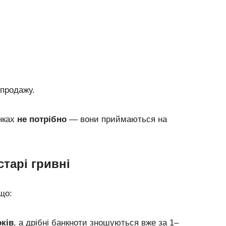
 продажу.
анках
не потрібно
— вони приймаються на
тарі гривні
що:
оків
, а дрібні банкноти зношуються вже за 1–