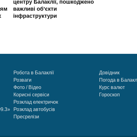
центру Балаклії, пошкоджено
ням
важливі об’єкти
х
інфраструктури
Робота в Балаклії
Довідник
Розваги
Погода в Балакл
Фото / Відео
Курс валют
Корисні сервіси
Гороскоп
Розклад електричок
99.3»
Розклад автобусів
Пресрелізи