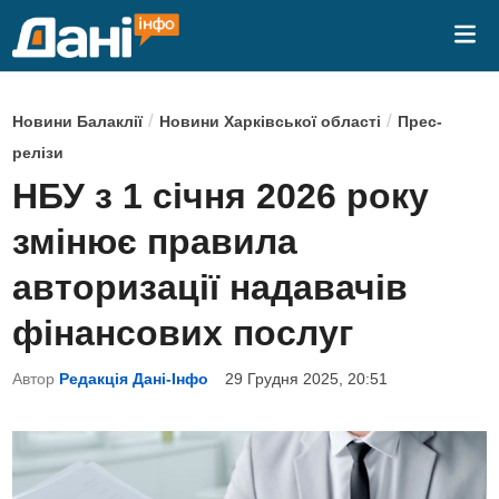
Skip
Mai
to
Me
content
P
/
/
Новини Балаклії
Новини Харківської області
Прес-
o
релізи
s
НБУ з 1 січня 2026 року
t
змінює правила
e
d
авторизації надавачів
i
фінансових послуг
n
Автор
Редакція Дані-Інфо
29 Грудня 2025, 20:51