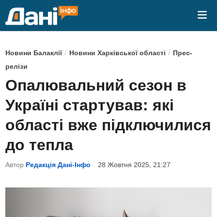
Skip
Mai
to
Me
content
P
/
/
Новини Балаклії
Новини Харківської області
Прес-
o
релізи
s
Опалювальний сезон в
t
Україні стартував: які
e
d
області вже підключилися
i
до тепла
n
Автор
Редакція Дані-Інфо
28 Жовтня 2025, 21:27