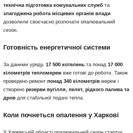
технічна підготовка комунальних служб
та
злагоджена робота місцевих органів влади
дозволили своєчасно розпочати опалювальний
сезон.
Готовність енергетичної системи
За даними уряду,
17 500 котелень
та понад
17 000
кілометрів тепломереж
вже готові до роботи. Також
проведено ремонт
понад 340 кілометрів
мереж і
створено
резерви вугілля, пелет, рідкого палива та
дров
для стабільної подачі тепла.
Коли почнеться опалення у Харкові
У Харківській області опалювальний сезон стартує,