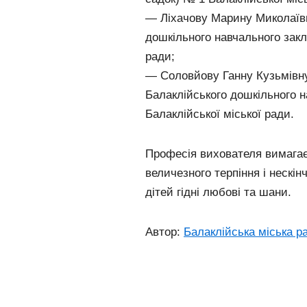
— Ліхачову Марину Миколаївн
дошкільного навчального закл
ради;
— Соловйову Ганну Кузьмівн
Балаклійського дошкільного н
Балаклійської міської ради.
Професія вихователя вимагає
величезного терпіння і нескін
дітей гідні любові та шани.
Автор:
Балаклійська міська р