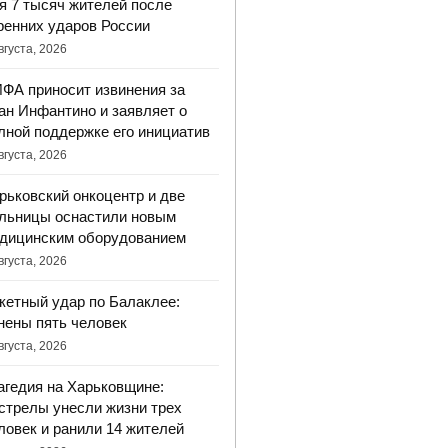
я 7 тысяч жителей после
ренних ударов России
вгуста, 2026
ФА приносит извинения за
ан Инфантино и заявляет о
лной поддержке его инициатив
вгуста, 2026
рьковский онкоцентр и две
льницы оснастили новым
дицинским оборудованием
вгуста, 2026
кетный удар по Балаклее:
нены пять человек
вгуста, 2026
агедия на Харьковщине:
стрелы унесли жизни трех
ловек и ранили 14 жителей