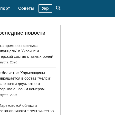
Укр
порт
Советы
оследние новости
та премьеры фильма
апунцель" в Украине и
терский состав главных ролей
вгуста, 2026
тболист из Харьковщины
звращается в состав "Челси"
сле почти двухлетнего
рерыва с новым номером
вгуста, 2026
Харьковской области
сстанавливают электричество