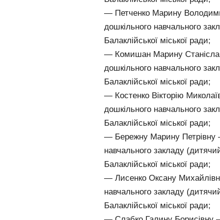
— Петченко Марину Володими
дошкільного навчального зак
Балаклійської міської ради;
— Комишан Марину Станіслав
дошкільного навчального зак
Балаклійської міської ради;
— Костенко Вікторію Миколаї
дошкільного навчального зак
Балаклійської міської ради;
— Бережну Марину Петрівну –
навчального закладу (дитячи
Балаклійської міської ради;
— Лисенко Оксану Михайлівну
навчального закладу (дитячи
Балаклійської міської ради;
— Слабко Галину Борисівну –