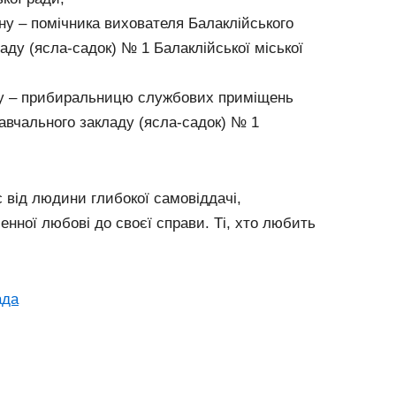
у – помічника вихователя Балаклійського
аду (ясла-садок) № 1 Балаклійської міської
у – прибиральницю службових приміщень
авчального закладу (ясла-садок) № 1
 від людини глибокої самовіддачі,
ченної любові до своєї справи. Ті, хто любить
ада