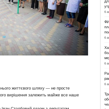
дл
ут
6 а
ФИ
пл
по
6 а
Ха
бо
ме
6 а
Ра
ра
6 а
хнього життєвого шляху — не просте
Тр
шного вирішення залежить майже все наше
об
че
а Іван Столбовий разом з депутатом