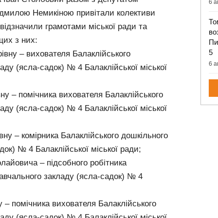
6 а
Людмилою Немикіною привітали колективи
То
 відзначили грамотами міської ради та
во
их з них:
Пи
5
вну – вихователя Балаклійського
6 а
аду (ясла-садок) № 4 Балаклійської міської
у – помічника вихователя Балаклійського
аду (ясла-садок) № 4 Балаклійської міської
ну – комірника Балаклійського дошкільного
док) № 4 Балаклійської міської ради;
айовича – підсобного робітника
авчального закладу (ясла-садок) № 4
 – помічника вихователя Балаклійського
аду (ясла-садок) № 4 Балаклійської міської