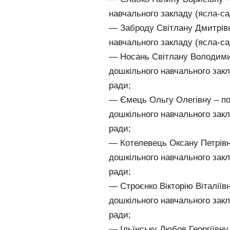
навчального закладу (ясла-са
— Заброду Світлану Дмитрівн
навчального закладу (ясла-са
— Носань Світлану Володимир
дошкільного навчального закл
ради;
— Ємець Ольгу Олегівну – по
дошкільного навчального закл
ради;
— Котелевець Оксану Петрівн
дошкільного навчального закл
ради;
— Строєнко Вікторію Віталіїв
дошкільного навчального закл
ради;
— Ільїнську Любов Георгіївн