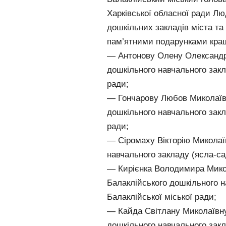
Харківської обласної ради 
дошкільних закладів міста та
пам’ятними подарунками кращ
— Антонову Олену Олександрі
дошкільного навчального закл
ради;
— Гончарову Любов Миколаївн
дошкільного навчального закл
ради;
— Сіромаху Вікторію Миколаїв
навчального закладу (ясла-са
— Кирієнка Володимира Микол
Балаклійського дошкільного н
Балаклійської міської ради;
— Кайда Світлану Миколаївну
дошкільного навчального закл