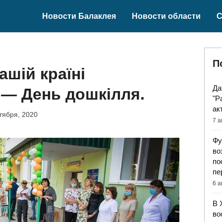
Новости Балаклея
Новости области
С
П
ашій країні
Да
 — День дошкілля.
"Р
ак
тября, 2020
7 а
Фу
во
по
пе
6 а
В 
во