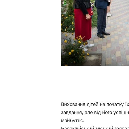
Виховання дітей на початку ї
завдання, але від його успі
майбутнє.
Балаклійський міський голов