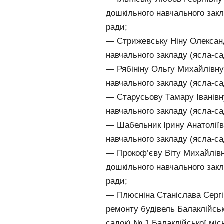
дошкільного навчального закл
ради;
— Стрижевську Ніну Олександ
навчального закладу (ясла-са
— Рябініну Ольгу Михайлівну
навчального закладу (ясла-са
— Старусьову Тамару Іванівн
навчального закладу (ясла-са
— Шабельник Ірину Анатоліїв
навчального закладу (ясла-са
— Прокоф’єву Віту Михайлівн
дошкільного навчального закл
ради;
— Плюсніна Станіслава Сергі
ремонту будівель Балаклійськ
садок) № 1 Балаклійської місь