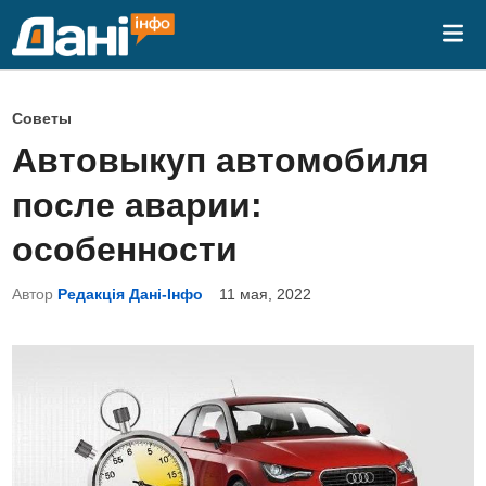
Перейти
Гла
к
ме
содержимому
О
Советы
п
Автовыкуп автомобиля
у
после аварии:
б
л
особенности
и
Автор
Редакція Дані-Інфо
11 мая, 2022
к
о
в
а
н
о
в