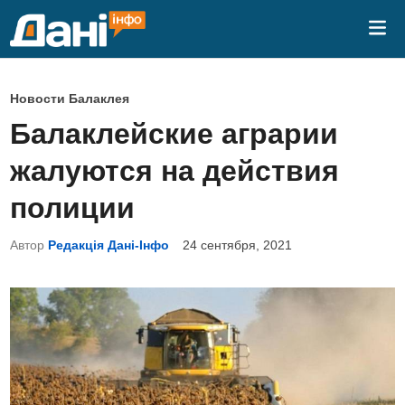
Перейти
Гла
к
ме
содержимому
О
Новости Балаклея
п
Балаклейские аграрии
у
жалуются на действия
б
л
полиции
и
Автор
Редакція Дані-Інфо
24 сентября, 2021
к
о
в
а
н
о
в