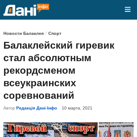
Перейти
Гла
к
ме
содержимому
О
/
Новости Балаклея
Спорт
п
Балаклейский гиревик
у
стал абсолютным
б
л
рекордсменом
и
всеукраинских
к
о
соревнований
в
Автор
Редакція Дані-Інфо
10 марта, 2021
а
н
о
в