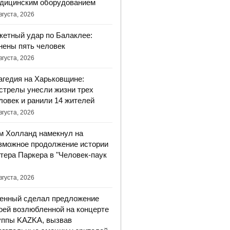
дицинским оборудованием
вгуста, 2026
кетный удар по Балаклее:
нены пять человек
вгуста, 2026
агедия на Харьковщине:
стрелы унесли жизни трех
ловек и ранили 14 жителей
вгуста, 2026
м Холланд намекнул на
зможное продолжение истории
тера Паркера в "Человек-паук
вгуста, 2026
енный сделал предложение
оей возлюбленной на концерте
уппы KAZKA, вызвав