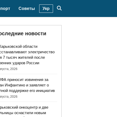
Укр
порт
Советы
оследние новости
Харьковской области
сстанавливают электричество
я 7 тысяч жителей после
ренних ударов России
вгуста, 2026
ФА приносит извинения за
ан Инфантино и заявляет о
лной поддержке его инициатив
вгуста, 2026
рьковский онкоцентр и две
льницы оснастили новым