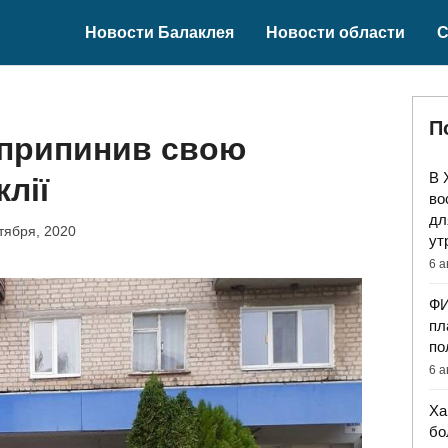
Новости Балаклея
Новости области
С
П
 припинив свою
В 
лії
во
дл
тября, 2020
ут
6 а
ФИ
пл
по
6 а
Ха
бо