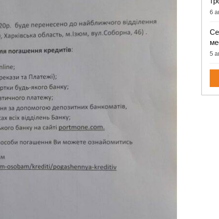
тр
6 а
Се
ме
5 а