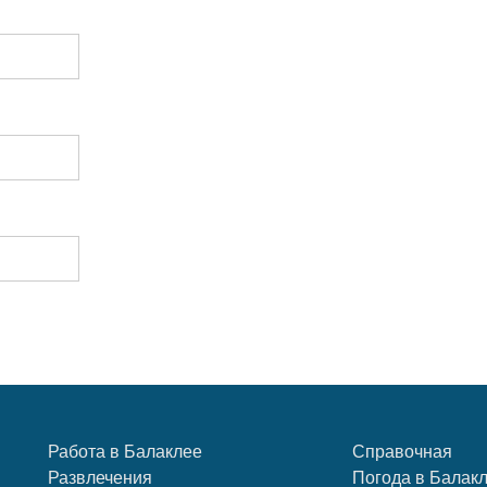
Работа в Балаклее
Справочная
Развлечения
Погода в Балак