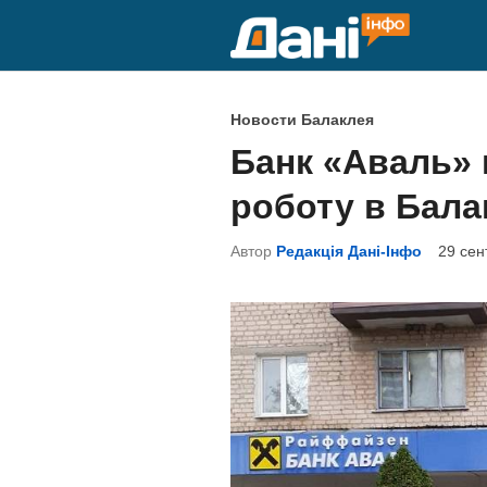
Перейти
к
содержимому
О
Новости Балаклея
п
Банк «Аваль»
у
роботу в Балак
б
л
Автор
Редакція Дані-Інфо
29 сен
и
к
о
в
а
н
о
в