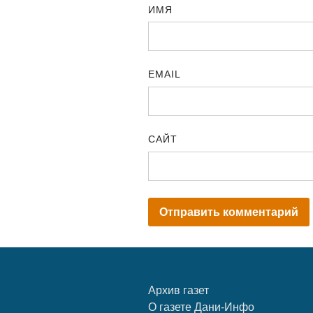
ИМЯ
EMAIL
САЙТ
Архив газет
О газете Дани-Инфо