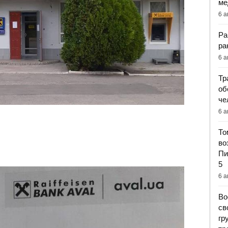
ме
6 а
Ра
ра
6 а
Тр
об
че
6 а
То
во
Пи
5
6 а
Во
св
гр