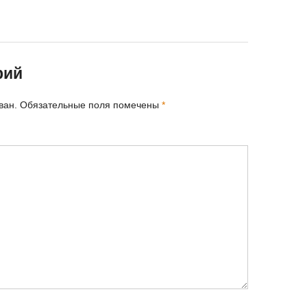
рий
ван.
Обязательные поля помечены
*