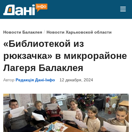
Перейти
Гла
к
ме
содержимому
О
/
Новости Балаклея
Новости Харьковской области
п
«Библиотекой из
у
рюкзачка» в микрорайоне
б
л
Лагеря Балаклея
и
Автор
Редакція Дані-Інфо
12 декабря, 2024
к
о
в
а
н
о
в