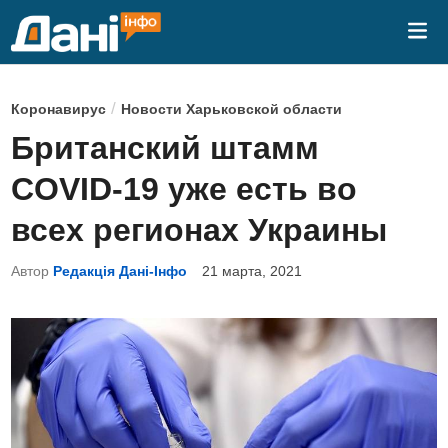
Перейти
Гла
к
ме
содержимому
О
/
Коронавирус
Новости Харьковской области
п
Британский штамм
у
COVID-19 уже есть во
б
л
всех регионах Украины
и
Автор
Редакція Дані-Інфо
21 марта, 2021
к
о
в
а
н
о
в