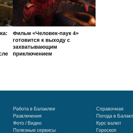
ка:
Фильм «Человек-паук 4»
готовится к выходу с
захватывающим
сле
приключением
Работа в Балаклее
Справочная
Развлечения
Погода в Балак
Фото / Видео
Курс валют
Полезные сервисы
Гороскоп