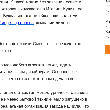
ат
овня. К такой можно без зазрения совести
по
которая выпускается в Италии. Купить ее
7 а
. Буквально вся линейка производителя
Ма
//smg-shop.com.ua
, компании дилера,
ин
Ха
7 а
ытовой техники Смег – высокое качество.
ектов.
рпуса любого агрегата легко угадать
 итальянским дизайнерам. Основное же
в – ретро стиль, в котором сделана вся
ачинал с открытия металлургического завода
ние именно бытовой техники было запущено в
воначальная организация завода научила, что