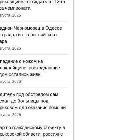
рьковщине: что ждать от 13-го
ра чемпионата
вгуста, 2026
адион Черноморец в Одессе
страдал из-за российского
ара
вгуста, 2026
падение с ножом на
лаклейщине: пострадавшие
дом остались живы
вгуста, 2026
дитель под обстрелом сам
ехал до больницы под
рьковом для оказания помощи
вгуста, 2026
ар по гражданскому объекту в
рьковской области: россияне