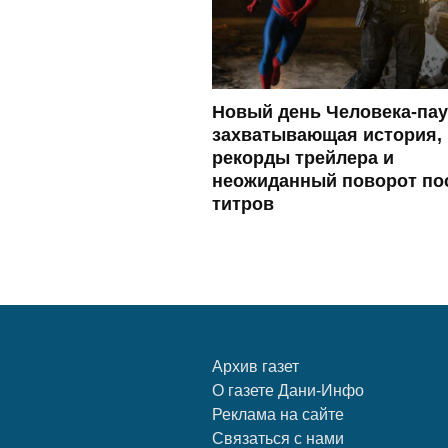
Новый день Человека-пау
захватывающая история,
рекорды трейлера и
неожиданный поворот по
титров
Архив газет
О газете Дани-Инфо
Реклама на сайте
Связаться с нами