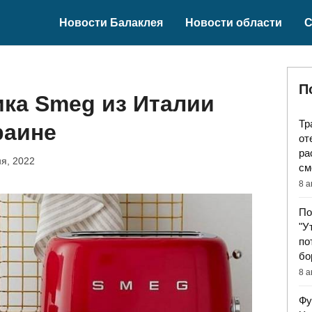
Новости Балаклея
Новости области
С
П
ка Smeg из Италии
Тр
раине
от
ра
я, 2022
см
8 а
По
"У
по
бо
8 а
Фу