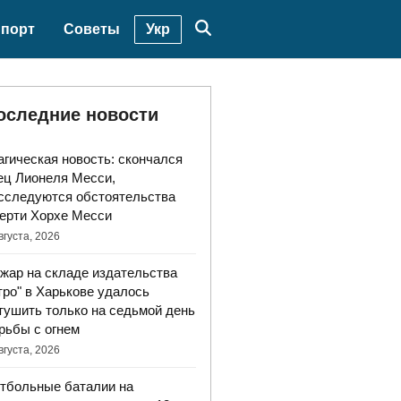
Укр
порт
Советы
оследние новости
агическая новость: скончался
ец Лионеля Месси,
сследуются обстоятельства
ерти Хорхе Месси
вгуста, 2026
жар на складе издательства
тро" в Харькове удалось
тушить только на седьмой день
рьбы с огнем
вгуста, 2026
тбольные баталии на