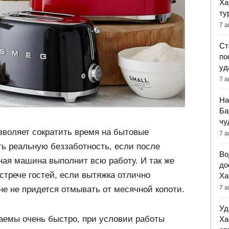
Ха
ту
7 а
Ст
по
уд
7 а
На
Ба
чу
зволяет сократить время на бытовые
7 а
ь реальную беззаботность, если после
Во
ная машина выполнит всю работу. И так же
до
встрече гостей, если вытяжка отлично
Ха
7 а
не не придется отмывать от месячной копоти.
Уд
емы очень быстро, при условии работы
Ха