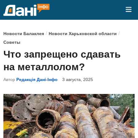
Перейти
Гла
к
ме
содержимому
О
/
/
Новости Балаклея
Новости Харьковской области
п
Советы
у
Что запрещено сдавать
б
на металлолом?
л
и
Автор
Редакція Дані-Інфо
3 августа, 2025
к
о
в
а
н
о
в