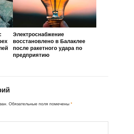
:
Электроснабжение
рех
восстановлено в Балаклее
лей
после ракетного удара по
предприятию
рий
ван.
Обязательные поля помечены
*