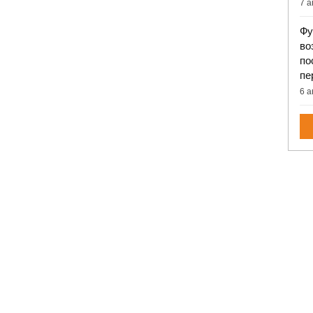
7 а
Фу
во
по
пе
6 а