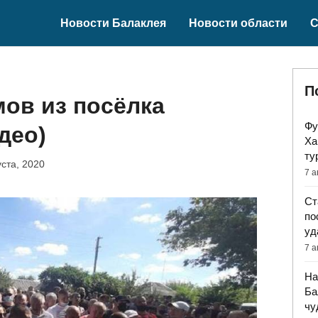
Новости Балаклея
Новости области
С
П
ов из посёлка
Фу
део)
Ха
ту
уста, 2020
7 а
Ст
по
уд
7 а
На
Ба
чу