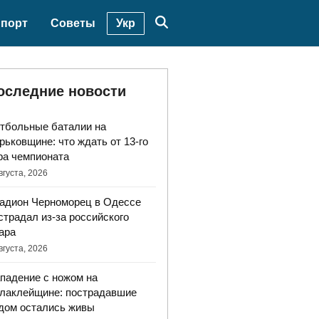
Укр
порт
Советы
оследние новости
тбольные баталии на
рьковщине: что ждать от 13-го
ра чемпионата
вгуста, 2026
адион Черноморец в Одессе
страдал из-за российского
ара
вгуста, 2026
падение с ножом на
лаклейщине: пострадавшие
дом остались живы