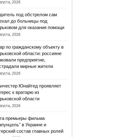
вгуста, 2026
дитель под обстрелом сам
ехал до больницы под
рьковом для оказания помощи
вгуста, 2026
ар по гражданскому объекту в
рьковской области: россияне
аковали предприятие,
страдали мирные жители
вгуста, 2026
нчестер Юнайтед проявляет
терес к вратарю из
рьковской области
вгуста, 2026
та премьеры фильма
апунцель" в Украине и
терский состав главных ролей