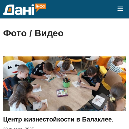
Перейти
Гла
к
ме
содержимому
Фото / Видео
Центр жизнестойкости в Балаклее.