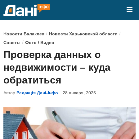
Перейти
Гла
к
ме
содержимому
О
/
/
Новости Балаклея
Новости Харьковской области
п
/
Советы
Фото / Видео
у
Проверка данных о
б
недвижимости – куда
л
и
обратиться
к
Автор
Редакція Дані-Інфо
28 января, 2025
о
в
а
н
о
в