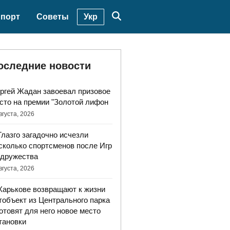
Укр
порт
Советы
оследние новости
ргей Жадан завоевал призовое
сто на премии "Золотой лифон
вгуста, 2026
Глазго загадочно исчезли
сколько спортсменов после Игр
дружества
вгуста, 2026
Харькове возвращают к жизни
тобъект из Центрального парка
готовят для него новое место
тановки