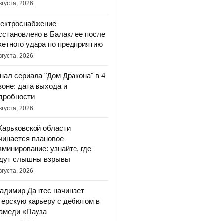
вгуста, 2026
ектроснабжение
сстановлено в Балаклее после
кетного удара по предприятию
вгуста, 2026
нал сериала "Дом Дракона" в 4
зоне: дата выхода и
дробности
вгуста, 2026
Харьковской области
чинается плановое
зминирование: узнайте, где
дут слышны взрывы
вгуста, 2026
адимир Дантес начинает
терскую карьеру с дебютом в
амеди «Пауза