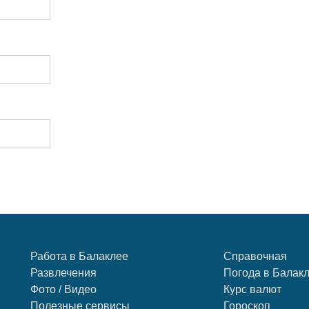
Работа в Балаклее
Справочная
Развлечения
Погода в Балак
Фото / Видео
Курс валют
Полезные сервисы
Гороскоп