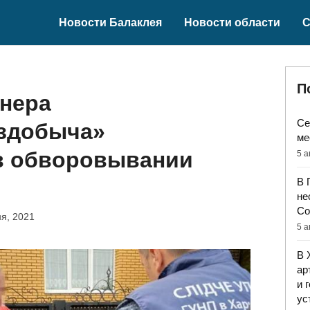
Новости Балаклея
Новости области
С
П
енера
Се
здобыча»
ме
в обворовывании
5 а
В 
не
Со
я, 2021
5 а
В 
ар
и 
ус