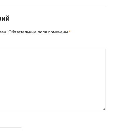
рий
ван.
Обязательные поля помечены
*