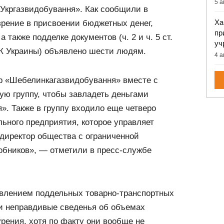
5 а
«Укргазвидобування». Как сообщили в
Ха
зрение в присвоении бюджетных денег,
пр
 также подделке документов (ч. 2 и ч. 5 ст.
уч
66 УК Украины) объявлено шести людям.
4 а
ер «Шебелинкагазвидобування» вместе с
ю группу, чтобы завладеть деньгами
». Также в группу входило еще четверо
ьного предприятия, которое управляет
директор общества с ограниченной
обников», — отметили в пресс-службе
влением поддельных товарно-транспортных
ли неправдивые сведенья об объемах
рения, хотя по факту они вообще не