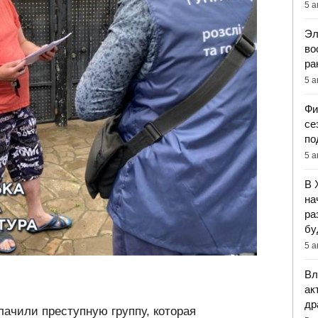
5 а
Эл
во
ра
5 а
Фи
се
по
5 а
В 
на
ра
бу
5 а
Вл
ак
др
лачили преступную группу, которая