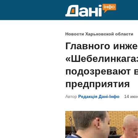
Перейти
к
содержимому
О
Новости Харьковской области
п
Главного инж
у
«Шебелинкага
б
л
подозревают 
и
предприятия
к
о
Автор
Редакція Дані-Інфо
14 июн
в
а
н
о
в