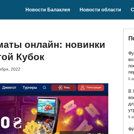
Новости Балаклея
Новости области
С
П
маты онлайн: новинки
Фу
той Кубок
во
по
ября, 2022
пе
6 а
В 
во
дл
ут
6 а
ФИ