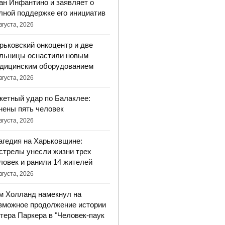
ан Инфантино и заявляет о
лной поддержке его инициатив
вгуста, 2026
рьковский онкоцентр и две
льницы оснастили новым
дицинским оборудованием
вгуста, 2026
кетный удар по Балаклее:
нены пять человек
вгуста, 2026
агедия на Харьковщине:
стрелы унесли жизни трех
ловек и ранили 14 жителей
вгуста, 2026
м Холланд намекнул на
зможное продолжение истории
тера Паркера в "Человек-паук