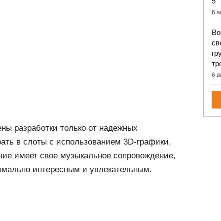
5
6 а
Во
св
гр
тр
6 а
ены разработки только от надежных
ать в слоты с использованием 3D-графики,
ние имеет свое музыкальное сопровождение,
симально интересным и увлекательным.