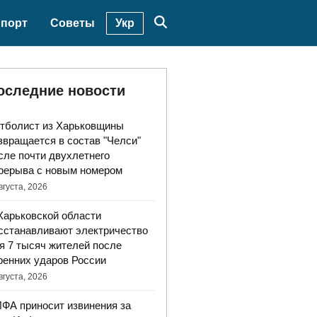
Укр
порт
Советы
оследние новости
тболист из Харьковщины
звращается в состав "Челси"
сле почти двухлетнего
рерыва с новым номером
вгуста, 2026
Харьковской области
сстанавливают электричество
я 7 тысяч жителей после
ренних ударов России
вгуста, 2026
ФА приносит извинения за