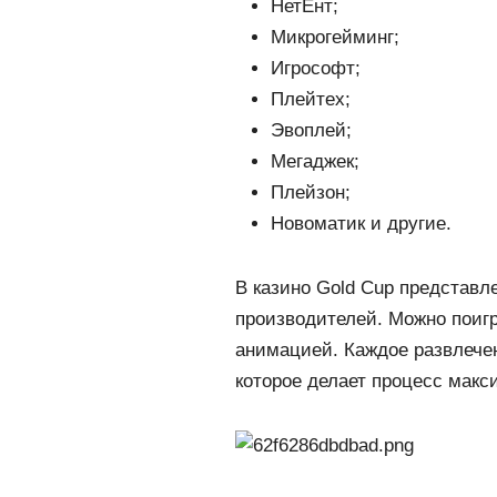
НетЕнт;
Микрогейминг;
Игрософт;
Плейтех;
Эвоплей;
Мегаджек;
Плейзон;
Новоматик и другие.
В казино Gold Cup представл
производителей. Можно поигр
анимацией. Каждое развлече
которое делает процесс мак