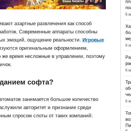
пл
по
6 а
вают азартные развлечения как способ
Ха
работок. Современные аппараты способны
бо
ме
ных эмоций, ощущение реальности.
Игровые
6 а
изуются оригинальным оформлением,
о же время несложные в управлении, поэтому
Ра
ра
ичок.
6 а
зданием софта?
Тр
об
че
автоматов занимается большое количество
6 а
заслужили авторитет и признание среди
То
нным спросом слоты от таких компаний:
во
Пи