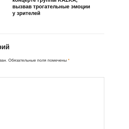
концерте группы KAZKA,
вызвав трогательные эмоции
у зрителей
рий
ван.
Обязательные поля помечены
*