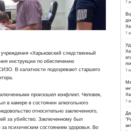
7 а
Во
до
Ха
7 а
Уд
Ха
о учреждения «Харьковский следственный
ат
ния инструкции по обеспечению
по
СИЗО. В халатности подозревают старшего
7 а
ктора.
Ма
ин
Ха
аключенными произошел конфликт. Человек,
7 а
ыл в камере в состоянии алкогольного
недовольство относительно заключенного,
Да
жей за убийство. Заключенному был
"Р
ак
 за психическим состоянием здоровья. Во