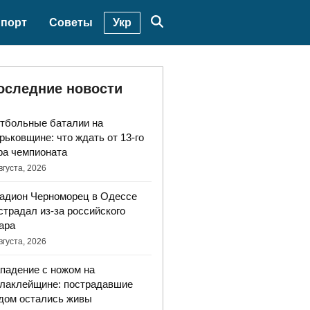
Укр
порт
Советы
оследние новости
тбольные баталии на
рьковщине: что ждать от 13-го
ра чемпионата
вгуста, 2026
адион Черноморец в Одессе
страдал из-за российского
ара
вгуста, 2026
падение с ножом на
лаклейщине: пострадавшие
дом остались живы