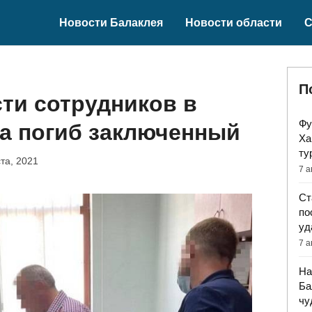
Новости Балаклея
Новости области
С
П
сти сотрудников в
Фу
а погиб заключенный
Ха
ту
ста, 2021
7 а
Ст
по
уд
7 а
На
Ба
чу