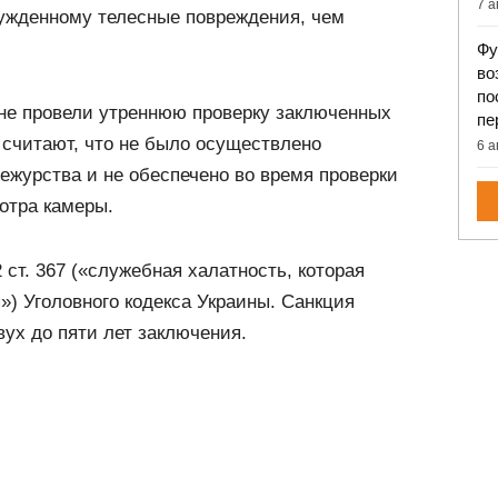
7 а
сужденному телесные повреждения, чем
Фу
во
по
не провели утреннюю проверку заключенных
пе
 считают, что не было осуществлено
6 а
журства и не обеспечено во время проверки
отра камеры.
 ст. 367 («служебная халатность, которая
») Уголовного кодекса Украины. Санкция
вух до пяти лет заключения.