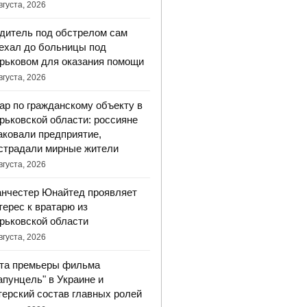
вгуста, 2026
дитель под обстрелом сам
ехал до больницы под
рьковом для оказания помощи
вгуста, 2026
ар по гражданскому объекту в
рьковской области: россияне
аковали предприятие,
страдали мирные жители
вгуста, 2026
нчестер Юнайтед проявляет
терес к вратарю из
рьковской области
вгуста, 2026
та премьеры фильма
апунцель" в Украине и
терский состав главных ролей