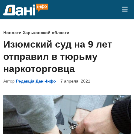
Перейти
Гла
к
ме
содержимому
О
Новости Харьковской области
п
Изюмский суд на 9 лет
у
отправил в тюрьму
б
л
наркоторговца
и
Автор
Редакція Дані-Інфо
7 апреля, 2021
к
о
в
а
н
о
в