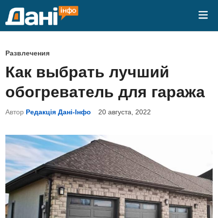
Перейти
Гла
к
ме
содержимому
О
Развлечения
п
Как выбрать лучший
у
обогреватель для гаража
б
л
Автор
Редакція Дані-Інфо
20 августа, 2022
и
к
о
в
а
н
о
в