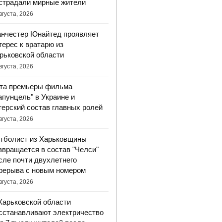
страдали мирные жители
вгуста, 2026
нчестер Юнайтед проявляет
терес к вратарю из
рьковской области
вгуста, 2026
та премьеры фильма
апунцель" в Украине и
терский состав главных ролей
вгуста, 2026
тболист из Харьковщины
звращается в состав "Челси"
сле почти двухлетнего
рерыва с новым номером
вгуста, 2026
Харьковской области
сстанавливают электричество