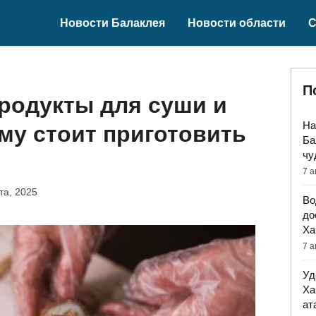
Новости Балаклея
Новости области
С
П
родукты для суши и
На
му стоит приготовить
Ба
чу
7 а
та, 2025
Во
до
Ха
7 а
Уд
Ха
ат