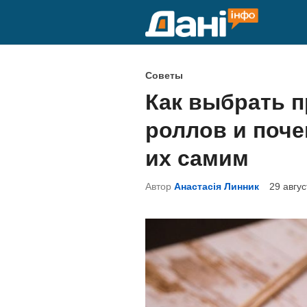
Перейти
к
содержимому
О
Советы
п
Как выбрать п
у
роллов и поче
б
л
их самим
и
Автор
Анастасія Линник
29 авгус
к
о
в
а
н
о
в