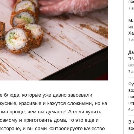
по
7 а
Ма
ин
Ха
7 а
Да
"Р
ак
7 а
Фу
во
е блюда, которые уже давно завоевали
по
пе
кусные, красивые и кажутся сложными, но на
6 а
ома проще, чем вы думаете! А если купить
самому и приготовить дома, то это еще и
В 
во
есторане, и вы сами контролируете качество