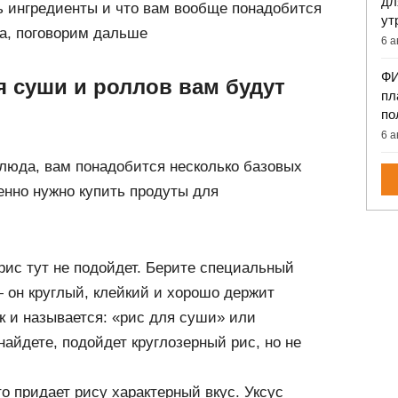
дл
ть ингредиенты и что вам вообще понадобится
ут
а, поговорим дальше
6 а
ФИ
я суши и роллов вам будут
пл
по
6 а
люда, вам понадобится несколько базовых
менно нужно купить продуты для
ис тут не подойдет. Берите специальный
 он круглый, клейкий и хорошо держит
к и называется: «рис для суши» или
найдете, подойдет круглозерный рис, но не
то придает рису характерный вкус. Уксус