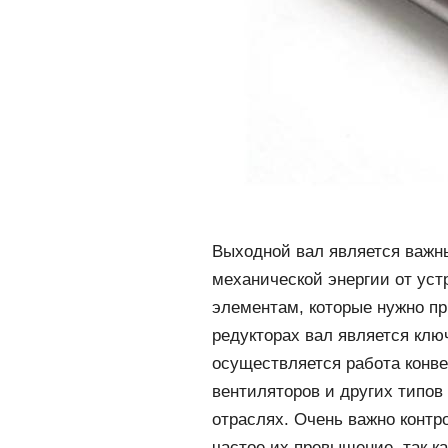
Выходной вал является важ
механической энергии от устр
элементам, которые нужно пр
редукторах вал является кл
осуществляется работа конв
вентиляторов и других типо
отраслях. Очень важно контр
частое их превышение, так ка