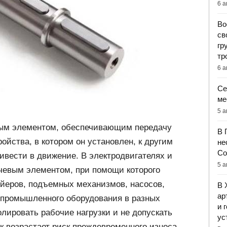
6 а
Во
св
гр
тр
6 а
Се
ме
5 а
ным элементом, обеспечивающим передачу
В 
ойства, в котором он установлен, к другим
не
Со
ивести в движение. В электродвигателях и
5 а
ючевым элементом, при помощи которого
ейеров, подъемных механизмов, насосов,
В 
ар
в промышленного оборудования в разных
и 
олировать рабочие нагрузки и не допускать
ус
к возрастает риск преждевременного износа,