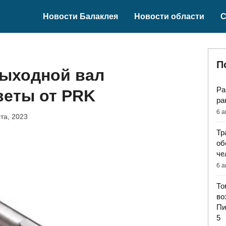
Новости Балаклея
Новости области
С
П
выходной вал
Ра
веты от PRK
ра
6 а
ста, 2023
Тр
об
че
6 а
То
во
Пи
5