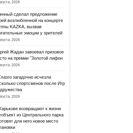
вгуста, 2026
енный сделал предложение
оей возлюбленной на концерте
уппы KAZKA, вызвав
огательные эмоции у зрителей
вгуста, 2026
ргей Жадан завоевал призовое
сто на премии "Золотой лифон
вгуста, 2026
Глазго загадочно исчезли
сколько спортсменов после Игр
дружества
вгуста, 2026
Харькове возвращают к жизни
тобъект из Центрального парка
готовят для него новое место
тановки