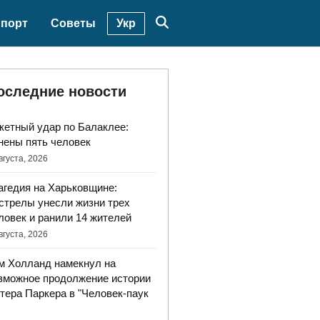
Укр
порт
Советы
оследние новости
кетный удар по Балаклее:
нены пять человек
вгуста, 2026
агедия на Харьковщине:
стрелы унесли жизни трех
ловек и ранили 14 жителей
вгуста, 2026
м Холланд намекнул на
зможное продолжение истории
тера Паркера в "Человек-паук