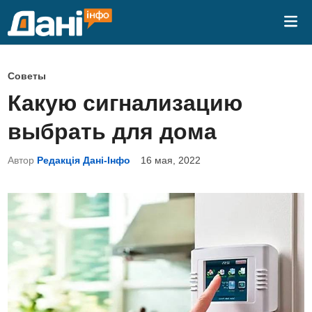
Перейти
Гла
к
ме
содержимому
О
Советы
п
Какую сигнализацию
у
выбрать для дома
б
л
Автор
Редакція Дані-Інфо
16 мая, 2022
и
к
о
в
а
н
о
в