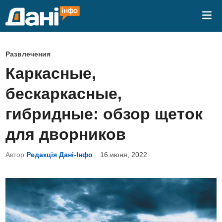
Перейти
Гла
к
ме
содержимому
О
Развлечения
п
Каркасные,
у
бескаркасные,
б
л
гибридные: обзор щеток
и
для дворников
к
о
Автор
Редакція Дані-Інфо
16 июня, 2022
в
а
н
о
в