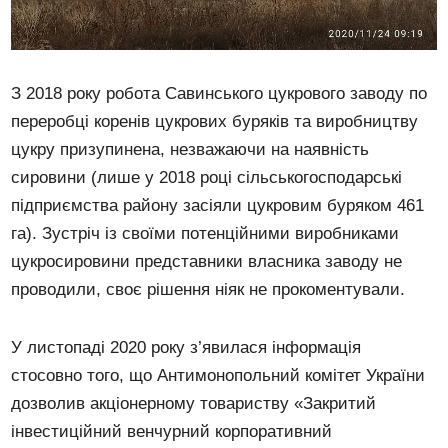
З 2018 року робота Савинського цукрового заводу по
переробці коренів цукрових буряків та виробництву
цукру призупинена, незважаючи на наявність
сировини (лише у 2018 році сільськогосподарські
підприємства району засіяли цукровим буряком 461
га). Зустріч із своїми потенційними виробниками
цукросировини представники власника заводу не
проводили, своє рішення ніяк не прокоментували.
У листопаді 2020 року з’явилася інформація
стосовно того, що Антимонопольний комітет України
дозволив акціонерному товариству «Закритий
інвестиційний венчурний корпоративний