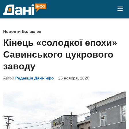
Перейти
Гла
к
ме
содержимому
О
Новости Балаклея
п
Кінець «солодкої епохи»
у
Савинського цукрового
б
л
заводу
и
Автор
Редакція Дані-Інфо
25 ноября, 2020
к
о
в
а
н
о
в