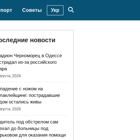
Укр
порт
Советы
оследние новости
адион Черноморец в Одессе
страдал из-за российского
ара
вгуста, 2026
падение с ножом на
лаклейщине: пострадавшие
дом остались живы
вгуста, 2026
дитель под обстрелом сам
ехал до больницы под
рьковом для оказания помощи