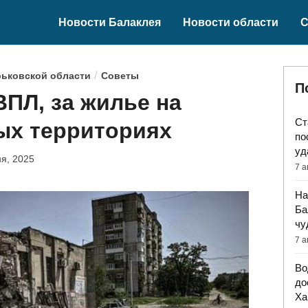
Новости Балаклея
Новости области
С
/
рьковской области
Советы
П
ПЛ, за жилье на
Ст
ых территориях
по
уд
я, 2025
7 а
На
Ба
чу
7 а
Во
до
Ха