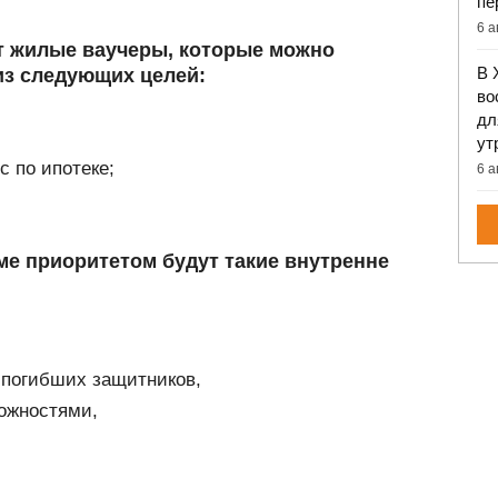
пе
6 а
т жилые ваучеры, которые можно
В 
из следующих целей:
во
дл
ут
с по ипотеке;
6 а
ме приоритетом будут такие внутренне
 погибших защитников,
ожностями,