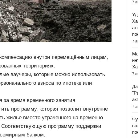
7 а
Уд
Ха
ат
по
7 а
Ма
 компенсацию внутри перемещённым лицам,
ин
рованных территориях.
Ха
лые ваучеры, которые можно использовать
7 а
ервоначального взноса по ипотеке или
Да
"Р
ак
 за время временного занятия
7 а
тить программу, которая позволит внутренне
ь жилье вместо утраченного на временно
Фу
во
. Соответствующую программу поддержки
по
Всемирным банком.