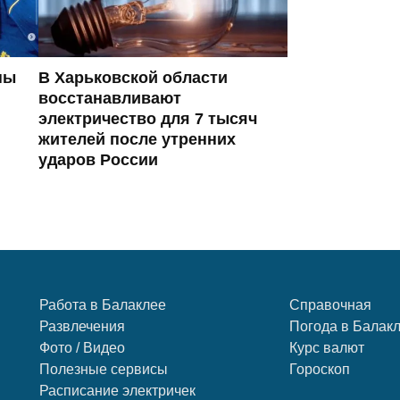
ны
В Харьковской области
восстанавливают
электричество для 7 тысяч
жителей после утренних
ударов России
Работа в Балаклее
Справочная
Развлечения
Погода в Балак
Фото / Видео
Курс валют
Полезные сервисы
Гороскоп
Расписание электричек