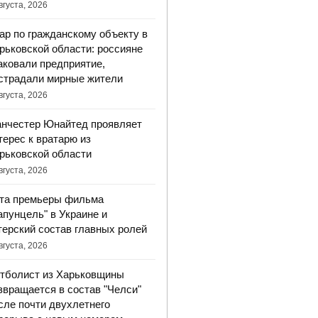
вгуста, 2026
ар по гражданскому объекту в
рьковской области: россияне
аковали предприятие,
страдали мирные жители
вгуста, 2026
нчестер Юнайтед проявляет
терес к вратарю из
рьковской области
вгуста, 2026
та премьеры фильма
апунцель" в Украине и
терский состав главных ролей
вгуста, 2026
тболист из Харьковщины
звращается в состав "Челси"
сле почти двухлетнего