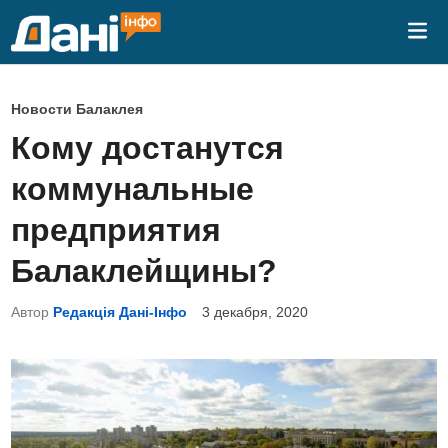
Перейти
Гла
к
ме
содержимому
О
Новости Балаклея
п
Кому достанутся
у
коммунальные
б
л
предприятия
и
Балаклейщины?
к
о
Автор
Редакція Дані-Інфо
3 декабря, 2020
в
а
н
о
в