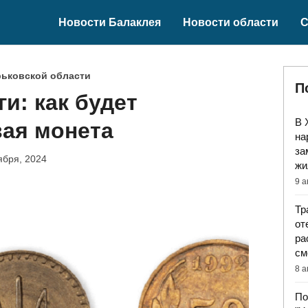
Новости Балаклея
Новости области
С
рьковской области
П
и: как будет
В 
вая монета
на
за
ября, 2024
жи
9 а
Тр
от
ра
см
8 а
По