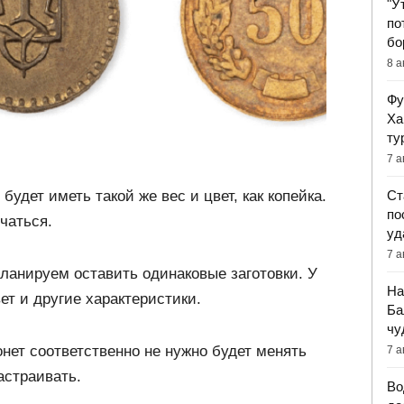
"У
по
бо
8 а
Фу
Ха
ту
7 а
будет иметь такой же вес и цвет, как копейка.
Ст
по
чаться.
уд
7 а
ланируем оставить одинаковые заготовки. У
На
ет и другие характеристики.
Ба
чу
нет соответственно не нужно будет менять
7 а
астраивать.
Во