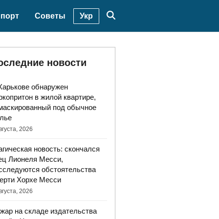
Укр
порт
Советы
оследние новости
Харькове обнаружен
ркопритон в жилой квартире,
маскированный под обычное
лье
вгуста, 2026
агическая новость: скончался
ец Лионеля Месси,
сследуются обстоятельства
ерти Хорхе Месси
вгуста, 2026
жар на складе издательства