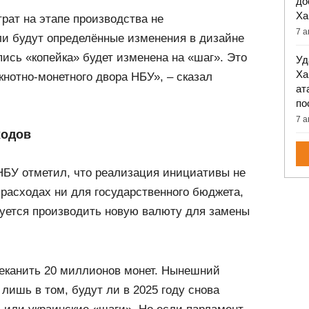
до
Ха
рат на этапе производства не
7 а
ли будут определённые изменения в дизайне
пись «копейка» будет изменена на «шаг». Это
Уд
Ха
нотно-монетного двора НБУ», – сказал
ат
по
7 а
ходов
НБУ отметил, что реализация инициативы не
расходах ни для государственного бюджета,
руется производить новую валюту для замены
чеканить 20 миллионов монет. Нынешний
лишь в том, будут ли в 2025 году снова