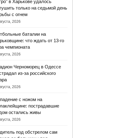
тро" в Харькове удалось
тушить только на седьмой день
рьбы с огнем
вгуста, 2026
тбольные баталии на
рьковщине: что ждать от 13-го
ра чемпионата
вгуста, 2026
адион Черноморец в Одессе
страдал из-за российского
ара
вгуста, 2026
падение с ножом на
лаклейщине: пострадавшие
дом остались живы
вгуста, 2026
дитель под обстрелом сам