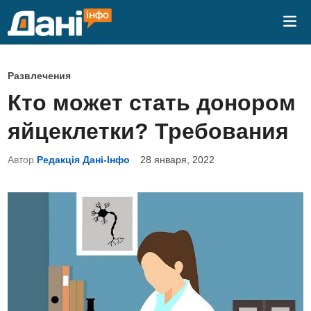
Перейти
Гла
к
ме
содержимому
О
Развлечения
п
Кто может стать донором
у
яйцеклетки? Требования
б
л
Автор
Редакція Дані-Інфо
28 января, 2022
и
к
о
в
а
н
о
в