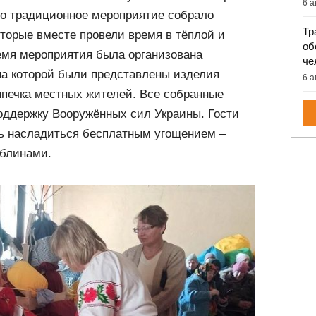
6 а
о традиционное мероприятие собрало
Тр
оторые вместе провели время в тёплой и
об
емя мероприятия была организована
че
на которой были представлены изделия
6 а
ыпечка местных жителей. Все собранные
оддержку Вооружённых сил Украины. Гости
ь насладиться бесплатным угощением –
 блинами.