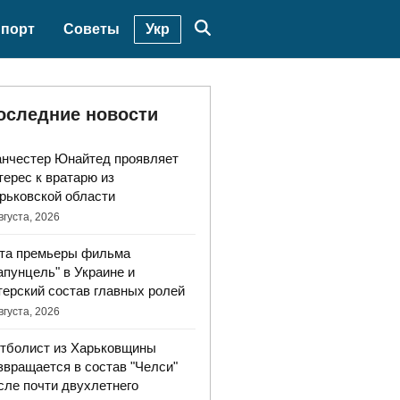
Укр
порт
Советы
оследние новости
нчестер Юнайтед проявляет
терес к вратарю из
рьковской области
вгуста, 2026
та премьеры фильма
апунцель" в Украине и
терский состав главных ролей
вгуста, 2026
тболист из Харьковщины
звращается в состав "Челси"
сле почти двухлетнего