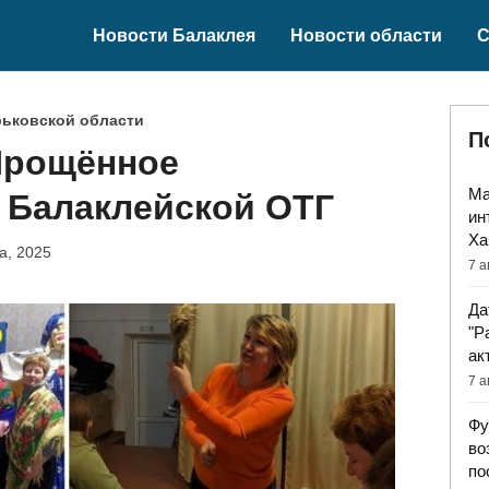
Новости Балаклея
Новости области
С
рьковской области
П
Прощённое
Ма
 Балаклейской ОТГ
ин
Ха
а, 2025
7 а
Да
"Р
ак
7 а
Фу
во
по