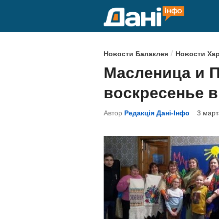
Перейти
к
содержимому
О
/
Новости Балаклея
Новости Ха
п
Масленица и 
у
воскресенье в
б
л
Автор
Редакція Дані-Інфо
3 март
и
к
о
в
а
н
о
в