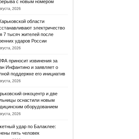
рерыва с новым номером
вгуста, 2026
Харьковской области
сстанавливают электричество
я 7 тысяч жителей после
ренних ударов России
вгуста, 2026
ФА приносит извинения за
ан Инфантино и заявляет о
лной поддержке его инициатив
вгуста, 2026
рьковский онкоцентр и две
льницы оснастили новым
дицинским оборудованием
вгуста, 2026
кетный удар по Балаклее:
нены пять человек