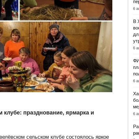
пе
6 а
В 
во
дл
ут
6 а
ФИ
пл
по
6 а
Ха
бо
ме
 клубе: празднование, ярмарка и
6 а
Ра
ра
велёвском сельском клубе состоялось яркое