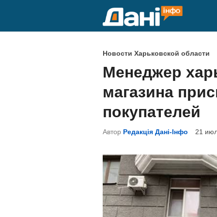
Перейти
к
содержимому
О
Новости Харьковской области
п
Менеджер харь
у
магазина прис
б
л
покупателей
и
Автор
Редакція Дані-Інфо
21 июл
к
о
в
а
н
о
в