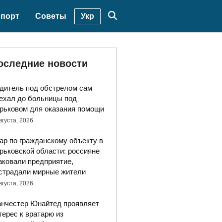
Укр
порт
Советы
оследние новости
дитель под обстрелом сам
ехал до больницы под
рьковом для оказания помощи
вгуста, 2026
ар по гражданскому объекту в
рьковской области: россияне
аковали предприятие,
страдали мирные жители
вгуста, 2026
нчестер Юнайтед проявляет
терес к вратарю из