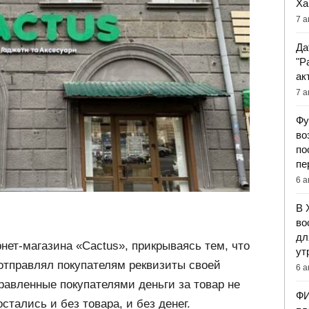
Ха
7 а
Да
"Р
ак
7 а
Фу
во
по
пе
6 а
В 
во
дл
нет-магазина «Cactus», прикрываясь тем, что
ут
 отправлял покупателям реквизиты своей
6 а
правленные покупателями деньги за товар не
ФИ
стались и без товара, и без денег.