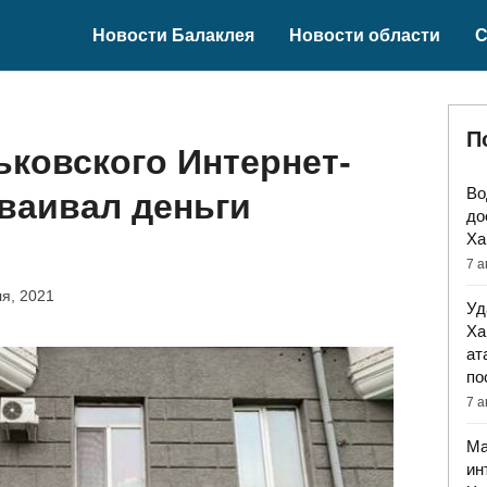
Новости Балаклея
Новости области
С
П
ковского Интернет-
Во
ваивал деньги
до
Ха
7 а
я, 2021
Уд
Ха
ат
по
7 а
Ма
ин