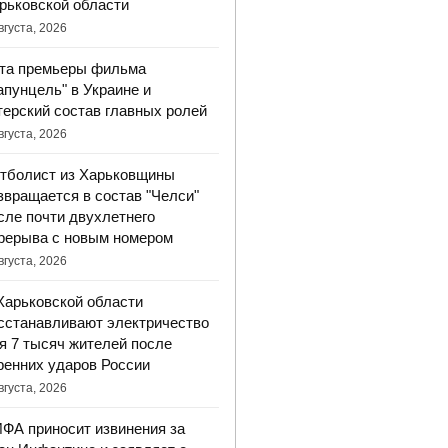
рьковской области
вгуста, 2026
та премьеры фильма
апунцель" в Украине и
терский состав главных ролей
вгуста, 2026
тболист из Харьковщины
звращается в состав "Челси"
сле почти двухлетнего
рерыва с новым номером
вгуста, 2026
Харьковской области
сстанавливают электричество
я 7 тысяч жителей после
ренних ударов России
вгуста, 2026
ФА приносит извинения за