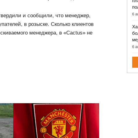
пл
по
6 а
твердили и сообщили, что менеджер,
упателей, в розыске. Сколько клиентов
Ха
скиваемого менеджера, в «Cactus» не
бо
ме
6 а