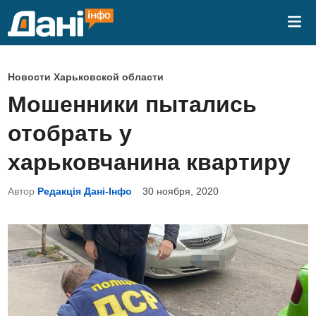
Перейти
Гла
к
ме
содержимому
О
Новости Харьковской области
п
Мошенники пытались
у
отобрать у
б
л
харьковчанина квартиру
и
Автор
Редакція Дані-Інфо
30 ноября, 2020
к
о
в
а
н
о
в