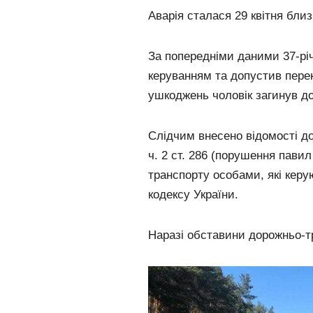
Аварія сталася 29 квітня близ
За попередніми даними 37-річ
керуванням та допустив пере
ушкоджень чоловік загинув д
Слідчим внесено відомості д
ч. 2 ст. 286 (порушення пави
транспорту особами, які кер
кодексу України.
Наразі обставини дорожньо-т