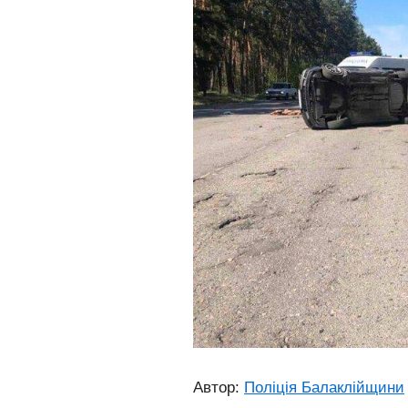
Автор:
Поліція Балаклійщини