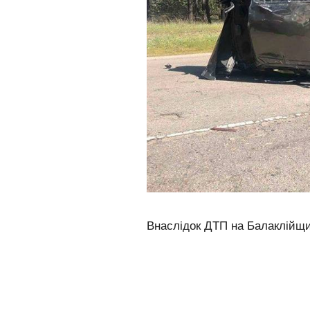
Внаслідок ДТП на Балаклійщин