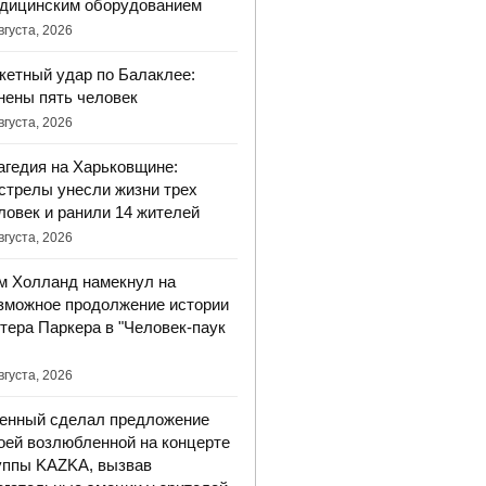
дицинским оборудованием
вгуста, 2026
кетный удар по Балаклее:
нены пять человек
вгуста, 2026
агедия на Харьковщине:
стрелы унесли жизни трех
ловек и ранили 14 жителей
вгуста, 2026
м Холланд намекнул на
зможное продолжение истории
тера Паркера в "Человек-паук
вгуста, 2026
енный сделал предложение
оей возлюбленной на концерте
уппы KAZKA, вызвав