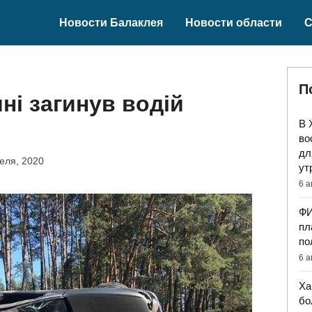
Новости Балаклея
Новости области
С
П
ні загинув водій
В 
во
дл
еля, 2020
ут
6 а
ФИ
пл
по
6 а
Ха
бо