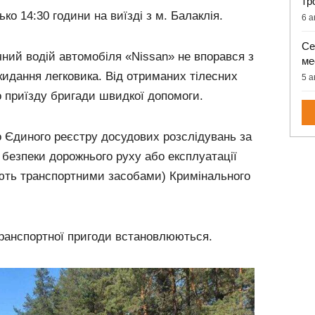
тр
ько 14:30 години на виїзді з м. Балаклія.
6 а
Се
ний водій автомобіля «Nissan» не впорався з
ме
кидання легковика. Від отриманих тілесних
5 а
о приїзду бригади швидкої допомоги.
о Єдиного реєстру досудових розслідувань за
л безпеки дорожнього руху або експлуатації
ують транспортними засобами) Кримінального
ранспортної пригоди встановлюються.