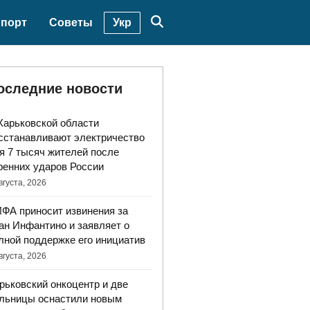
Укр
порт
Советы
оследние новости
Харьковской области
сстанавливают электричество
я 7 тысяч жителей после
ренних ударов России
вгуста, 2026
ФА приносит извинения за
ан Инфантино и заявляет о
лной поддержке его инициатив
вгуста, 2026
рьковский онкоцентр и две
льницы оснастили новым