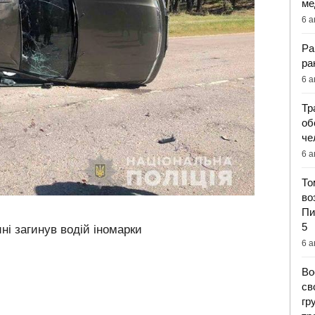
ме
6 а
Ра
ра
6 а
Тр
об
че
6 а
То
во
Пи
5
і загинув водій іномарки
6 а
Во
св
гр