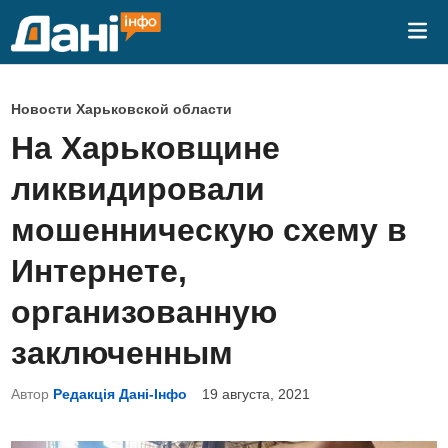
Перейти
Гла
к
ме
содержимому
О
Новости Харьковской области
п
На Харьковщине
у
ликвидировали
б
л
мошенническую схему в
и
Интернете,
к
о
организованную
в
заключенным
а
н
Автор
Редакція Дані-Інфо
19 августа, 2021
о
в