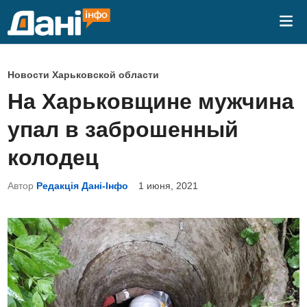
Перейти
Гла
к
ме
содержимому
О
Новости Харьковской области
п
На Харьковщине мужчина
у
упал в заброшенный
б
л
колодец
и
Автор
Редакція Дані-Інфо
1 июня, 2021
к
о
в
а
н
о
в