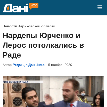
Перейти
Гла
к
ме
содержимому
О
Новости Харьковской области
п
Нардепы Юрченко и
у
Лерос потолкались в
б
л
Раде
и
Автор
Редакція Дані-Інфо
5 ноября, 2020
к
о
в
а
н
о
в